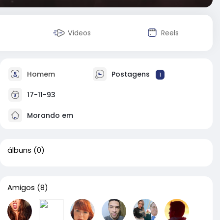
Vídeos
Reels
Homem
Postagens
1
17-11-93
Morando em
álbuns
(0)
Amigos
(8)