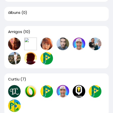
álbuns
(0)
Amigos
(10)
Curtiu
(7)