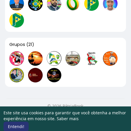
Grupos
(21)
© 2026 PátriaBook
Este site usa cookies para garantir que você obtenha a melhor
Início
Sobre
Contato
Privacidade
Termos de Uso
experiência em nosso site.
Saber mais
Artigos
Entendi!
Idioma