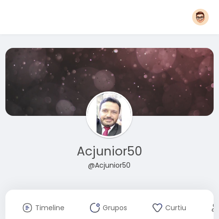
Acjunior50
@Acjunior50
Timeline
Grupos
Curtiu