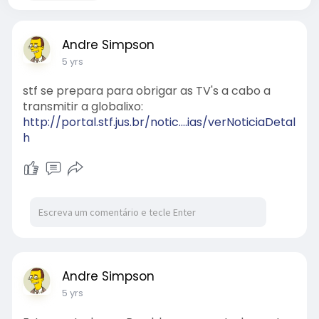
Andre Simpson
5 yrs
stf se prepara para obrigar as TV's a cabo a
transmitir a globalixo:
http://portal.stf.jus.br/notic....ias/verNoticiaDetal
h
Andre Simpson
5 yrs