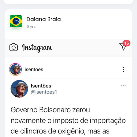
Daiana Braia
6 yrs