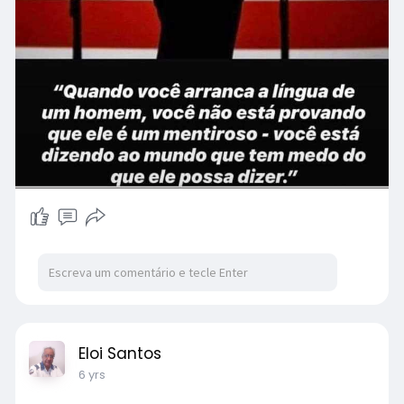
Eloi Santos
6 yrs