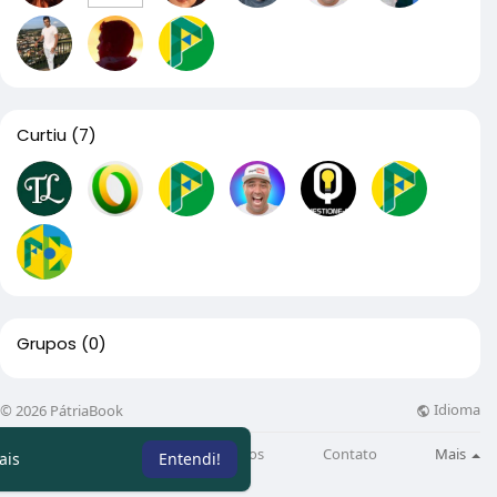
Curtiu
(7)
Grupos
(0)
Idioma
© 2026 PátriaBook
Sobre
Directory
Artigos
Contato
Mais
ais
Entendi!