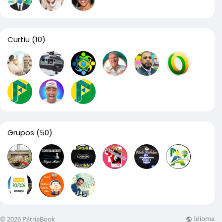
Curtiu
(10)
Grupos
(50)
Idioma
© 2026 PátriaBook