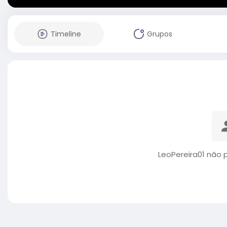
Timeline
Grupos
LeoPereira01 não 