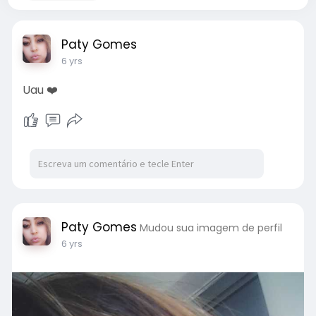
Paty Gomes
6 yrs
Uau ❤️
Paty Gomes
Mudou sua imagem de perfil
6 yrs