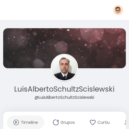
LuisAlbertoSchultzScislewski
@LuisAlbertoSchultzScislewski
Timeline
Grupos
Curtiu