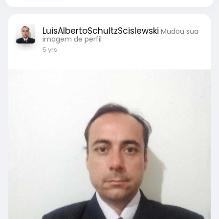
LuisAlbertoSchultzScislewski
Mudou sua
imagem de perfil
5 yrs