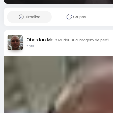
Timeline
Grupos
Oberdan Melo
Mudou sua imagem de perfil
6 yrs