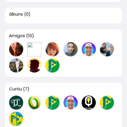
álbuns
(0)
Amigos
(10)
Curtiu
(7)