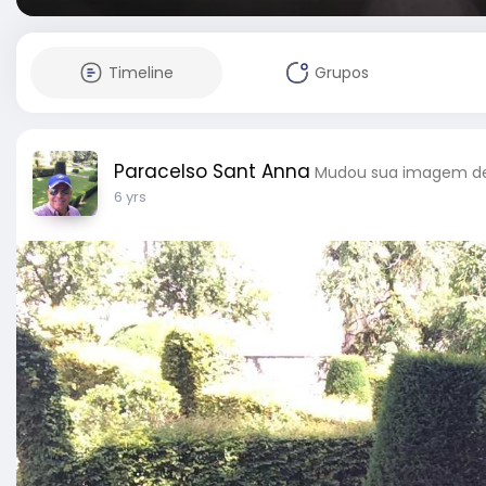
Timeline
Grupos
Paracelso Sant Anna
Mudou sua imagem de 
6 yrs