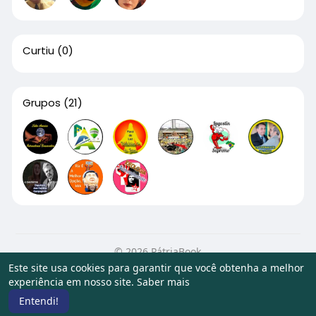
Curtiu
(0)
Grupos
(21)
© 2026 PátriaBook
Este site usa cookies para garantir que você obtenha a melhor
Início
Sobre
Contato
Privacidade
Termos de Uso
experiência em nosso site.
Saber mais
Artigos
Entendi!
Idioma