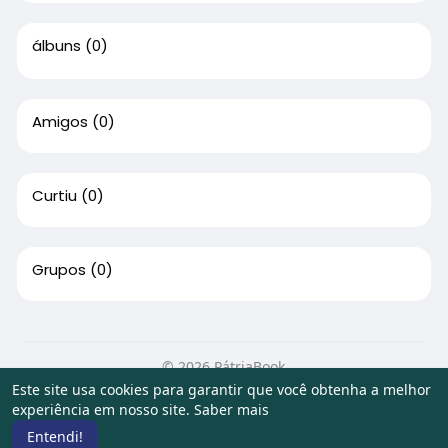
álbuns
(0)
Amigos
(0)
Curtiu
(0)
Grupos
(0)
© 2026 PátriaBook
Este site usa cookies para garantir que você obtenha a melhor
Início
Sobre
Contato
Privacidade
Termos de Uso
experiência em nosso site.
Saber mais
Artigos
Entendi!
Idioma