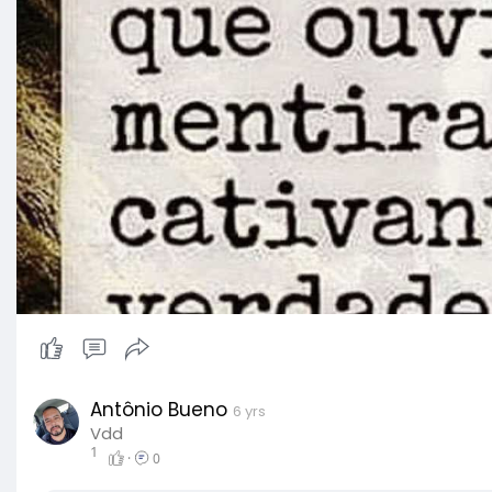
Antônio Bueno
6 yrs
Vdd
1
·
0