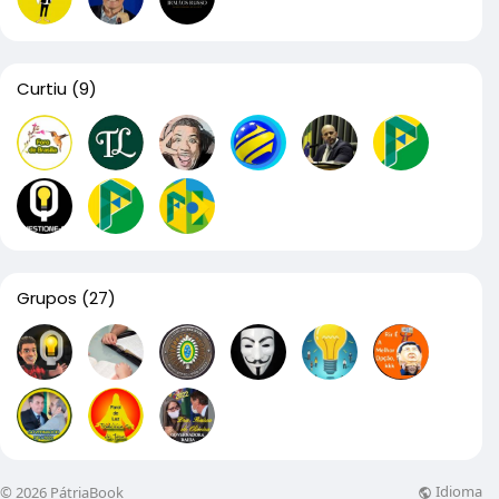
Curtiu
(9)
Grupos
(27)
Idioma
© 2026 PátriaBook