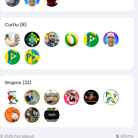
Curtiu
(8)
Grupos
(22)
Idioma
© 2026 PátriaBook