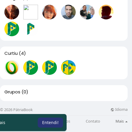
Curtiu
(4)
Grupos
(0)
Idioma
© 2026 PátriaBook
Sobre
Directory
Artigos
Contato
Mais
ais
Entendi!