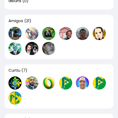
álbuns
(0)
Amigos
(21)
Curtiu
(7)