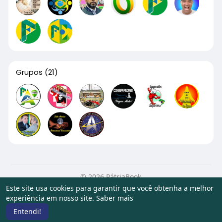
Grupos
(21)
© 2026 PátriaBook
Este site usa cookies para garantir que você obtenha a melhor
Início
Sobre
Contato
Privacidade
Termos de Uso
experiência em nosso site.
Saber mais
Artigos
Entendi!
Idioma