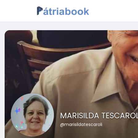
MARISILDA TESCAROL
@marisildatescaroli