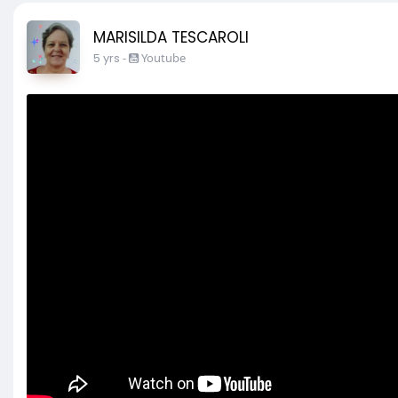
MARISILDA TESCAROLI
5 yrs
-
Youtube