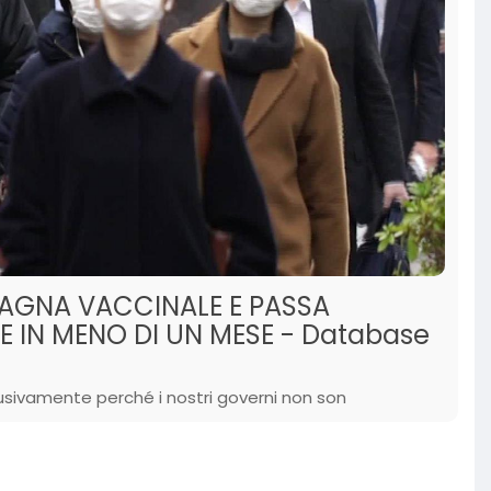
AGNA VACCINALE E PASSA
E IN MENO DI UN MESE - Database
clusivamente perché i nostri governi non son