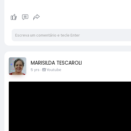
MARISILDA TESCAROLI
5 yrs
-
Youtube