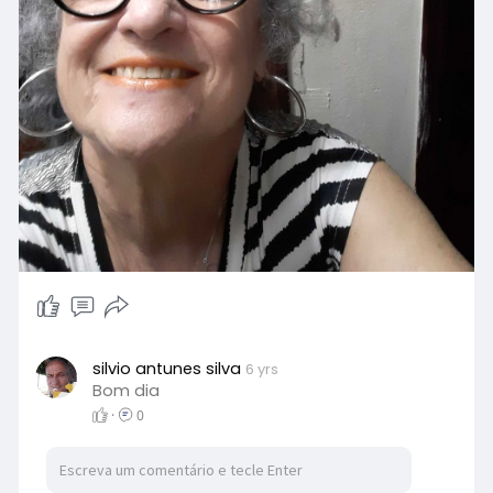
silvio antunes silva
6 yrs
Bom dia
·
0