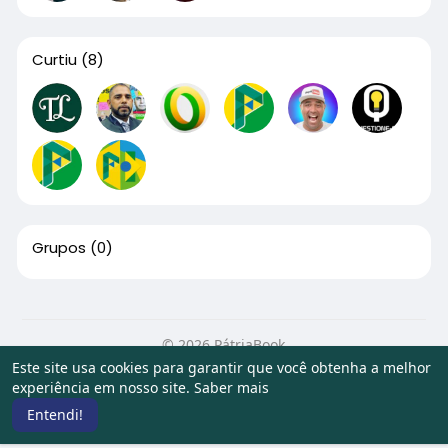
Curtiu
(8)
Grupos
(0)
© 2026 PátriaBook
Este site usa cookies para garantir que você obtenha a melhor
Início
Sobre
Contato
Privacidade
Termos de Uso
experiência em nosso site.
Saber mais
Artigos
Entendi!
Idioma