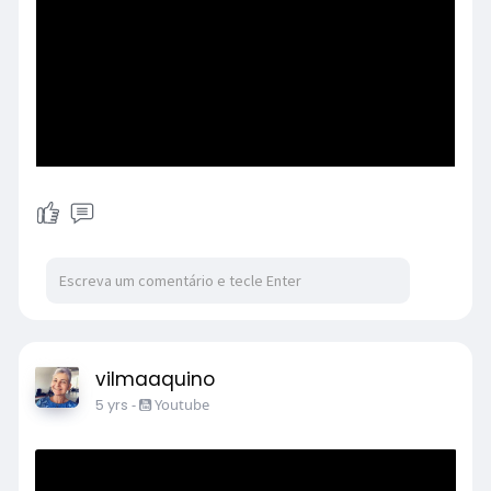
Militar do Estado de São Paulo,
Neves e Santiago, especialistas em
Controle de Distúrbios Civis.
vilmaaquino
5 yrs
-
Youtube