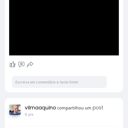
vilmaaquino
post
compartilhou um
5 yrs