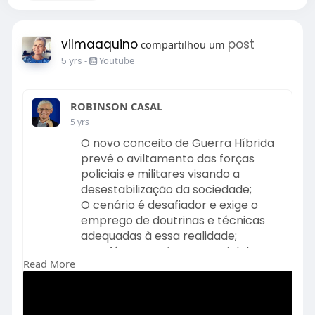
vilmaaquino
post
compartilhou um
5 yrs
-
Youtube
ROBINSON CASAL
5 yrs
O novo conceito de Guerra Híbrida
prevê o aviltamento das forças
policiais e militares visando a
desestabilização da sociedade;
O cenário é desafiador e exige o
emprego de doutrinas e técnicas
adequadas à essa realidade;
O Café com Defesa especial de
Read More
hoje abordará “Manifestações e Uso
de Força pela Polícia”, e
contaremos com a presença dos
Coronéis da Reserva da Policia