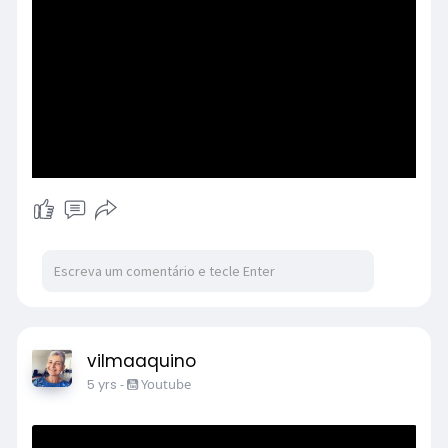
vilmaaquino
5 yrs
-
Youtube