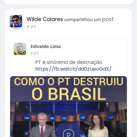
Wilde Colares
post
compartilhou um
4 yrs
Edivaldo Lima
4 yrs
PT é sinônimo de destruição.
https://fb.watch/dd0zUeoGdX/