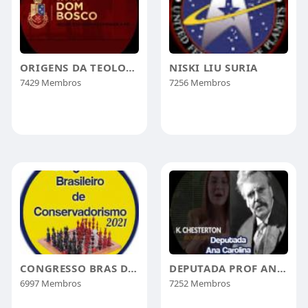
ORIGENS DA TEOLOGIA DALIBERTAÇÃO-BKÜSTER
NISKI LIU SURIA
7429 Membros
7256 Membros
CONGRESSO BRAS DE CONSERVADORISMO
DEPUTADA PROF ANA CAMPAGNOLO
6997 Membros
7252 Membros