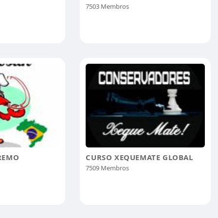
7503 Membros
REMO
CURSO XEQUEMATE GLOBAL
7509 Membros